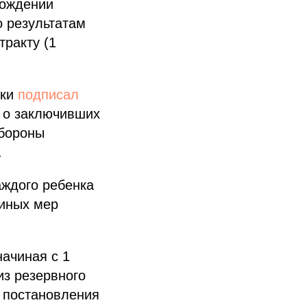
хождении
о результатам
тракту (1
ики
подписал
т о заключивших
обороны
.
аждого ребенка
 иных мер
ачиная с 1
из резервного
 постановления