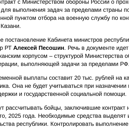
нтракт с Министерством обороны России о про
 для выполнения задач за пределами страны п
нной пунктом отбора на военную службу по кон
 Казани.
е постановление Кабинета министров республ
тр РТ
Алексей Песошин
. Речь в документе иде
канским корпусом – структурой Министерства 
ерации, выполняющей задачи за пределами РФ
менной выплаты составит 20 тыс. рублей на к
ника. Она не будет учитываться при назначении
держки и государственной социальной помощи.
т рассчитывать бойцы, заключившие контракт н
о, 2025 года. Необходимые средства выделят 
ьства республики. Контролировать выполнение