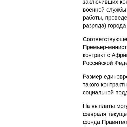
заключивших ко
военной службы
работы, проведе
разряда) города
Соответствующе
Премьер-минис
контракт с Афри
Российской Фед
Размер единовре
такого контракт
социальной под
На выплаты могу
февраля текущег
фонда Правител