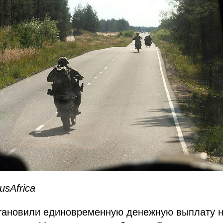
usAfrica
становили единовременную денежную выплату н