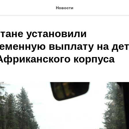
Новости
стане установили
еменную выплату на де
Африканского корпуса